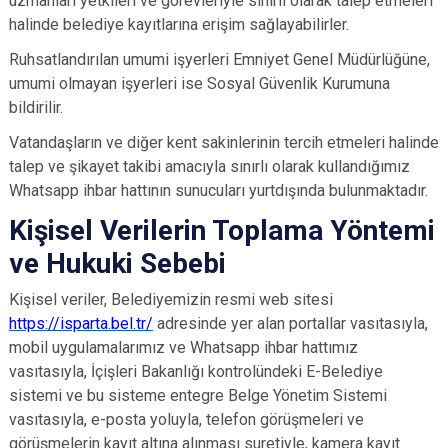
uzmanları yetkileri ve görevleriyle sınırlı olarak talep etmeleri
halinde belediye kayıtlarına erişim sağlayabilirler.
Ruhsatlandırılan umumi işyerleri Emniyet Genel Müdürlüğüne,
umumi olmayan işyerleri ise Sosyal Güvenlik Kurumuna
bildirilir.
Vatandaşların ve diğer kent sakinlerinin tercih etmeleri halinde
talep ve şikayet takibi amacıyla sınırlı olarak kullandığımız
Whatsapp ihbar hattının sunucuları yurtdışında bulunmaktadır.
Kişisel Verilerin Toplama Yöntemi
ve Hukuki Sebebi
Kişisel veriler, Belediyemizin resmi web sitesi
https://isparta.bel.tr/
adresinde yer alan portallar vasıtasıyla,
mobil uygulamalarımız ve Whatsapp ihbar hattımız
vasıtasıyla, İçişleri Bakanlığı kontrolündeki E-Belediye
sistemi ve bu sisteme entegre Belge Yönetim Sistemi
vasıtasıyla, e-posta yoluyla, telefon görüşmeleri ve
görüşmelerin kayıt altına alınması suretiyle, kamera kayıt