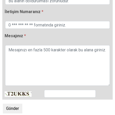
İletişim Numaranız
Mesajınız