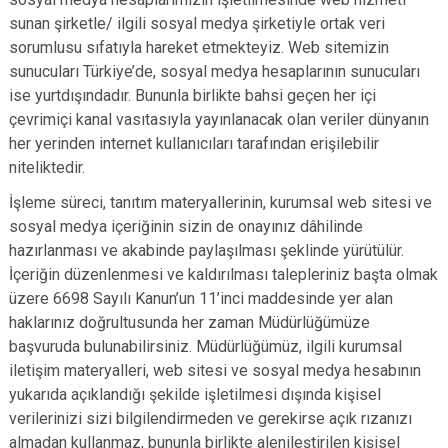
sunan şirketle/ ilgili sosyal medya şirketiyle ortak veri
sorumlusu sıfatıyla hareket etmekteyiz. Web sitemizin
sunucuları Türkiye’de, sosyal medya hesaplarının sunucuları
ise yurtdışındadır. Bununla birlikte bahsi geçen her içi
çevrimiçi kanal vasıtasıyla yayınlanacak olan veriler dünyanın
her yerinden internet kullanıcıları tarafından erişilebilir
niteliktedir.
İşleme süreci, tanıtım materyallerinin, kurumsal web sitesi ve
sosyal medya içeriğinin sizin de onayınız dâhilinde
hazırlanması ve akabinde paylaşılması şeklinde yürütülür.
İçeriğin düzenlenmesi ve kaldırılması talepleriniz başta olmak
üzere 6698 Sayılı Kanun’un 11’inci maddesinde yer alan
haklarınız doğrultusunda her zaman Müdürlüğümüze
başvuruda bulunabilirsiniz. Müdürlüğümüz, ilgili kurumsal
iletişim materyalleri, web sitesi ve sosyal medya hesabının
yukarıda açıklandığı şekilde işletilmesi dışında kişisel
verilerinizi sizi bilgilendirmeden ve gerekirse açık rızanızı
almadan kullanmaz, bununla birlikte alenileştirilen kişisel