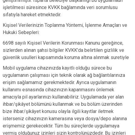
geliştirilmiştir. Isparta Belediye Başkanlığı bu uygulamaun
işletilmesi süresince KVKK bağlamında veri sorumlusu
sıfatıyla hareket etmektedir.
Kişisel Verilerinizin Toplanma Yöntemi, İşlenme Amaçları ve
Hukuki Sebepleri:
6698 sayılı Kişisel Verilerin Korunması Kanunu gereğince,
sizlerden alınan şahsi bilgiler KVKK’da belirtilen gizlilik ve
güvenlik usulleri kapsamında koruma altına alınmak suretiyle
Mobil uygulama cihazınızda kayıtlı olduğu sürece bu
uygulamanın çalışması için teknik olarak ağ bağlantılarınıza
erişim sağlamamız gerekmektedir. Ayrıca uygulamanın
kullanımı esnasında cihazınızın kapanmasını önlemek
amacıyla pil ayarlarınızı kullanabiliriz. Uygulamada yer alan
ihbar/şikâyet bölümünü kullanmak ve bu bölüm üzerinden
bize ihbar/şikâyet konusu olayla ilgili kayıtlar iletmek
isterseniz cihazınızın kamerasına veya dosya/depo alanına
erişmemiz gerekecektir. Tüm bu süreçlerde uygulamaya
vermiş olduğunuz izinleri sizin kontrolünüzdedir. Bu izinleri