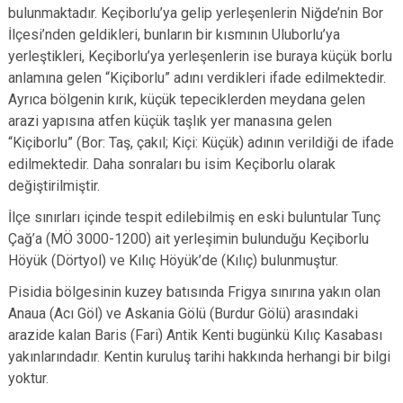
bulunmaktadır. Keçiborlu’ya gelip yerleşenlerin Niğde’nin Bor
İlçesi’nden geldikleri, bunların bir kısmının Uluborlu’ya
yerleştikleri, Keçiborlu’ya yerleşenlerin ise buraya küçük borlu
anlamına gelen “Kiçiborlu” adını verdikleri ifade edilmektedir.
Ayrıca bölgenin kırık, küçük tepeciklerden meydana gelen
arazi yapısına atfen küçük taşlık yer manasına gelen
“Kiçiborlu” (Bor: Taş, çakıl; Kiçi: Küçük) adının verildiği de ifade
edilmektedir. Daha sonraları bu isim Keçiborlu olarak
değiştirilmiştir.
İlçe sınırları içinde tespit edilebilmiş en eski buluntular Tunç
Çağ’a (MÖ 3000-1200) ait yerleşimin bulunduğu Keçiborlu
Höyük (Dörtyol) ve Kılıç Höyük’de (Kılıç) bulunmuştur.
Pisidia bölgesinin kuzey batısında Frigya sınırına yakın olan
Anaua (Acı Göl) ve Askania Gölü (Burdur Gölü) arasındaki
arazide kalan Baris (Fari) Antik Kenti bugünkü Kılıç Kasabası
yakınlarındadır. Kentin kuruluş tarihi hakkında herhangi bir bilgi
yoktur.