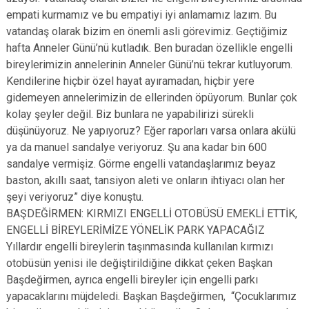
empati kurmamız ve bu empatiyi iyi anlamamız lazım. Bu
vatandaş olarak bizim en önemli asli görevimiz. Geçtiğimiz
hafta Anneler Günü’nü kutladık. Ben buradan özellikle engelli
bireylerimizin annelerinin Anneler Günü’nü tekrar kutluyorum.
Kendilerine hiçbir özel hayat ayıramadan, hiçbir yere
gidemeyen annelerimizin de ellerinden öpüyorum. Bunlar çok
kolay şeyler değil. Biz bunlara ne yapabilirizi sürekli
düşünüyoruz. Ne yapıyoruz? Eğer raporları varsa onlara akülü
ya da manuel sandalye veriyoruz. Şu ana kadar bin 600
sandalye vermişiz. Görme engelli vatandaşlarımız beyaz
baston, akıllı saat, tansiyon aleti ve onların ihtiyacı olan her
şeyi veriyoruz” diye konuştu.
BAŞDEĞİRMEN: KIRMIZI ENGELLİ OTOBÜSÜ EMEKLİ ETTİK,
ENGELLİ BİREYLERİMİZE YÖNELİK PARK YAPACAĞIZ
Yıllardır engelli bireylerin taşınmasında kullanılan kırmızı
otobüsün yenisi ile değiştirildiğine dikkat çeken Başkan
Başdeğirmen, ayrıca engelli bireyler için engelli parkı
yapacaklarını müjdeledi. Başkan Başdeğirmen, “Çocuklarımız