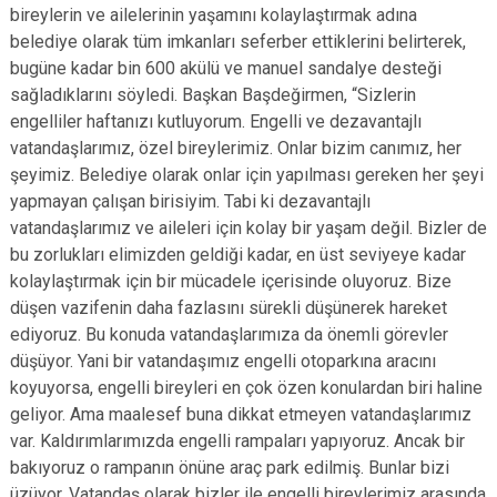
bireylerin ve ailelerinin yaşamını kolaylaştırmak adına
belediye olarak tüm imkanları seferber ettiklerini belirterek,
bugüne kadar bin 600 akülü ve manuel sandalye desteği
sağladıklarını söyledi. Başkan Başdeğirmen, “Sizlerin
engelliler haftanızı kutluyorum. Engelli ve dezavantajlı
vatandaşlarımız, özel bireylerimiz. Onlar bizim canımız, her
şeyimiz. Belediye olarak onlar için yapılması gereken her şeyi
yapmayan çalışan birisiyim. Tabi ki dezavantajlı
vatandaşlarımız ve aileleri için kolay bir yaşam değil. Bizler de
bu zorlukları elimizden geldiği kadar, en üst seviyeye kadar
kolaylaştırmak için bir mücadele içerisinde oluyoruz. Bize
düşen vazifenin daha fazlasını sürekli düşünerek hareket
ediyoruz. Bu konuda vatandaşlarımıza da önemli görevler
düşüyor. Yani bir vatandaşımız engelli otoparkına aracını
koyuyorsa, engelli bireyleri en çok özen konulardan biri haline
geliyor. Ama maalesef buna dikkat etmeyen vatandaşlarımız
var. Kaldırımlarımızda engelli rampaları yapıyoruz. Ancak bir
bakıyoruz o rampanın önüne araç park edilmiş. Bunlar bizi
üzüyor. Vatandaş olarak bizler ile engelli bireylerimiz arasında