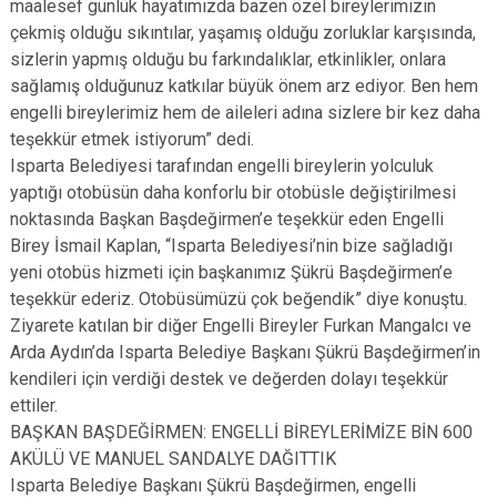
maalesef günlük hayatımızda bazen özel bireylerimizin
çekmiş olduğu sıkıntılar, yaşamış olduğu zorluklar karşısında,
sizlerin yapmış olduğu bu farkındalıklar, etkinlikler, onlara
sağlamış olduğunuz katkılar büyük önem arz ediyor. Ben hem
engelli bireylerimiz hem de aileleri adına sizlere bir kez daha
teşekkür etmek istiyorum” dedi.
Isparta Belediyesi tarafından engelli bireylerin yolculuk
yaptığı otobüsün daha konforlu bir otobüsle değiştirilmesi
noktasında Başkan Başdeğirmen’e teşekkür eden Engelli
Birey İsmail Kaplan, “Isparta Belediyesi’nin bize sağladığı
yeni otobüs hizmeti için başkanımız Şükrü Başdeğirmen’e
teşekkür ederiz. Otobüsümüzü çok beğendik” diye konuştu.
Ziyarete katılan bir diğer Engelli Bireyler Furkan Mangalcı ve
Arda Aydın’da Isparta Belediye Başkanı Şükrü Başdeğirmen’in
kendileri için verdiği destek ve değerden dolayı teşekkür
ettiler.
BAŞKAN BAŞDEĞİRMEN: ENGELLİ BİREYLERİMİZE BİN 600
AKÜLÜ VE MANUEL SANDALYE DAĞITTIK
Isparta Belediye Başkanı Şükrü Başdeğirmen, engelli