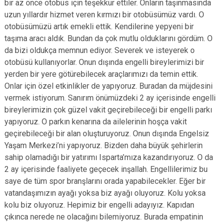
bir az önce otobüs için teşekkür ettiler. Onların taşınmasında
uzun yıllardır hizmet veren kırmızı bir otobüsümüz vardı. O
otobüsümüzü artık emekli ettik. Kendilerine yepyeni bir
taşıma aracı aldık. Bundan da çok mutlu olduklarını gördüm. O
da bizi oldukça memnun ediyor. Severek ve isteyerek o
otobüsü kullanıyorlar. Onun dışında engelli bireylerimizi bir
yerden bir yere götürebilecek araçlarımızı da temin ettik.
Onlar için özel etkinlikler de yapıyoruz. Buradan da müjdesini
vermek istiyorum. Sanırım önümüzdeki 2 ay içerisinde engelli
bireylerimizin çok güzel vakit geçirebileceği bir engelli parkı
yapıyoruz. O parkın kenarına da ailelerinin hoşça vakit
geçirebileceği bir alan oluşturuyoruz. Onun dışında Engelsiz
Yaşam Merkezi’ni yapıyoruz. Bizden daha büyük şehirlerin
sahip olamadığı bir yatırımı Isparta’mıza kazandırıyoruz. O da
2 ay içerisinde faaliyete geçecek inşallah. Engellilerimiz bu
saye de tüm spor branşlarını orada yapabilecekler. Eğer bir
vatandaşımızın ayağı yoksa biz ayağı oluyoruz. Kolu yoksa
kolu biz oluyoruz. Hepimiz bir engelli adayıyız. Kapıdan
çıkınca nerede ne olacağını bilemiyoruz. Burada empatinin