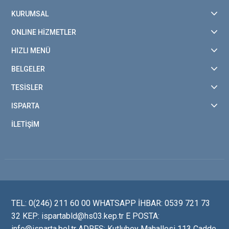
KURUMSAL
ONLINE HİZMETLER
HIZLI MENÜ
BELGELER
TESİSLER
ISPARTA
İLETİŞİM
TEL: 0(246) 211 60 00 WHATSAPP İHBAR: 0539 721 73
32 KEP: ispartabld@hs03.kep.tr E POSTA:
info@isparta.bel.tr ADRES: Kutlubey Mahallesi 113 Cadde