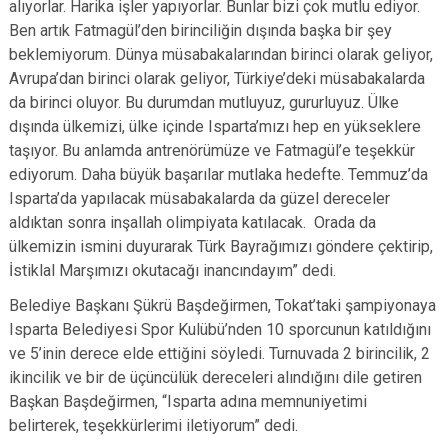
alıyorlar. Harika işler yapıyorlar. Bunlar bizi çok mutlu ediyor.
Ben artık Fatmagül’den birinciliğin dışında başka bir şey
beklemiyorum. Dünya müsabakalarından birinci olarak geliyor,
Avrupa’dan birinci olarak geliyor, Türkiye’deki müsabakalarda
da birinci oluyor. Bu durumdan mutluyuz, gururluyuz. Ülke
dışında ülkemizi, ülke içinde Isparta’mızı hep en yükseklere
taşıyor. Bu anlamda antrenörümüze ve Fatmagül’e teşekkür
ediyorum. Daha büyük başarılar mutlaka hedefte. Temmuz’da
Isparta’da yapılacak müsabakalarda da güzel dereceler
aldıktan sonra inşallah olimpiyata katılacak. Orada da
ülkemizin ismini duyurarak Türk Bayrağımızı göndere çektirip,
İstiklal Marşımızı okutacağı inancındayım” dedi.
Belediye Başkanı Şükrü Başdeğirmen, Tokat’taki şampiyonaya
Isparta Belediyesi Spor Kulübü’nden 10 sporcunun katıldığını
ve 5’inin derece elde ettiğini söyledi. Turnuvada 2 birincilik, 2
ikincilik ve bir de üçüncülük dereceleri alındığını dile getiren
Başkan Başdeğirmen, “Isparta adına memnuniyetimi
belirterek, teşekkürlerimi iletiyorum” dedi.