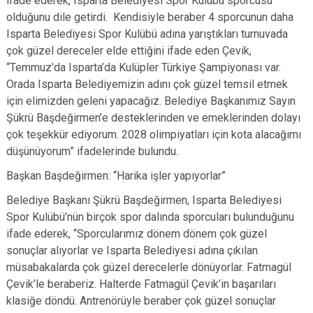
ifade ederek, Isparta Belediyesi Spor Kulübü sporcusu
olduğunu dile getirdi. Kendisiyle beraber 4 sporcunun daha
Isparta Belediyesi Spor Kulübü adına yarıştıkları turnuvada
çok güzel dereceler elde ettiğini ifade eden Çevik,
“Temmuz’da Isparta’da Kulüpler Türkiye Şampiyonası var.
Orada Isparta Belediyemizin adını çok güzel temsil etmek
için elimizden geleni yapacağız. Belediye Başkanımız Sayın
Şükrü Başdeğirmen’e desteklerinden ve emeklerinden dolayı
çok teşekkür ediyorum. 2028 olimpiyatları için kota alacağımı
düşünüyorum” ifadelerinde bulundu.
Başkan Başdeğirmen: “Harika işler yapıyorlar”
Belediye Başkanı Şükrü Başdeğirmen, Isparta Belediyesi
Spor Kulübü’nün birçok spor dalında sporcuları bulunduğunu
ifade ederek, “Sporcularımız dönem dönem çok güzel
sonuçlar alıyorlar ve Isparta Belediyesi adına çıkılan
müsabakalarda çok güzel derecelerle dönüyorlar. Fatmagül
Çevik’le beraberiz. Halterde Fatmagül Çevik’in başarıları
klasiğe döndü. Antrenörüyle beraber çok güzel sonuçlar