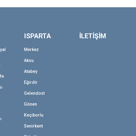
ISPARTA
İLETİŞİM
yal
Merkez
Aksu
e
Atabey
afe
Eğirdir
sı
Gelendost
Gönen
Keçiborlu
ı
Senirkent