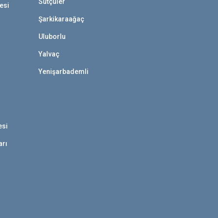
Sütçüler
esi
Şarkikaraağaç
Uluborlu
Yalvaç
Yenişarbademli
esi
arı