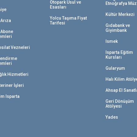
Otopark Usul ve
Etnoğrafya Müz
Esasları
aiye
Kültür Merkezi
Yolcu Taşıma Fiyat
 Arıza
Tarifesi
Gıdabank ve
Giyimbank
 Abone
lemleri
Ismek
hsilat Vezneleri
Isparta Eğitim
Kursları
lendirme
lemleri
Gularyum
ğlık Hizmetleri
Halı Kilim Atöly
eriner İşleri
Ahsap El Sanatl
im Isparta
Geri Dönüşüm
Atölyesi
Yades