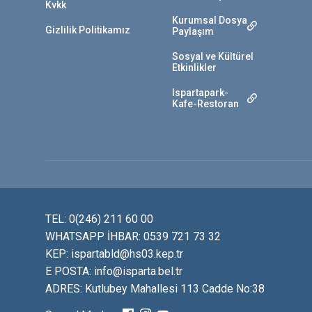
Kvkk
Kurumsal Dosya
Gizlilik Politikamız
Paylaşım
Sosyal ve Kültürel
Etkinlikler
Ispartapark-
Kafe-Restoran
TEL: 0(246) 211 60 00
WHATSAPP İHBAR: 0539 721 73 32
KEP: ispartabld@hs03.kep.tr
E POSTA: info@isparta.bel.tr
ADRES: Kutlubey Mahallesi 113 Cadde No:38