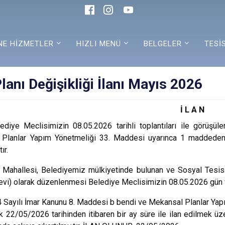
NE HİZMETLER
HIZLI MENÜ
BELGELER
TESİ
lanı Değişikliği İlanı Mayıs 2026
İ L A N
ediye Meclisimizin 08.05.2026 tarihli toplantıları ile görüş
Planlar Yapım Yönetmeliği 33. Maddesi uyarınca 1 maddeden i
ır.
 Mahallesi, Belediyemiz mülkiyetinde bulunan ve Sosyal Tesis 
vi) olarak düzenlenmesi Belediye Meclisimizin 08.05.2026 gün ve 
 Sayılı İmar Kanunu 8. Maddesi b bendi ve Mekansal Planlar Yap
k 22/05/2026 tarihinden itibaren bir ay süre ile ilan edilmek ü