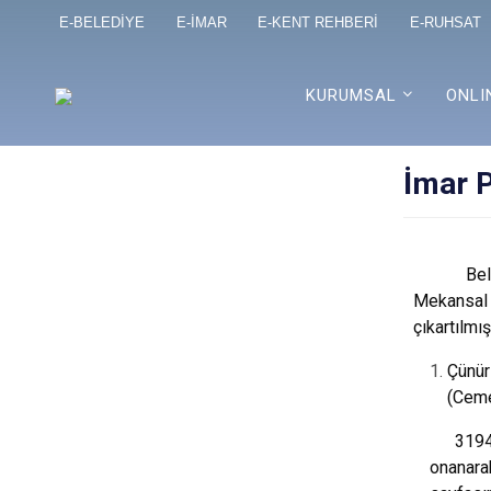
E-BELEDİYE
E-İMAR
E-KENT REHBERİ
E-RUHSAT
KURUMSAL
ONLI
İmar P
Bel
Mekansal 
çıkartılmışt
Çünür
(Ceme
3194
onanara