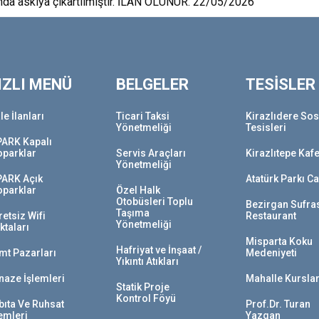
nda askıya çıkartılmıştır. İLAN OLUNUR. 22/05/2026
IZLI MENÜ
BELGELER
TESİSLER
le İlanları
Ticari Taksi
Kirazlıdere Sos
Yönetmeliği
Tesisleri
PARK Kapalı
oparklar
Servis Araçları
Kirazlıtepe Kaf
Yönetmeliği
PARK Açık
Atatürk Parkı C
oparklar
Özel Halk
Otobüsleri Toplu
Bezirgan Sufra
Taşıma
etsiz Wifi
Restaurant
Yönetmeliği
ktaları
Misparta Koku
Hafriyat ve İnşaat /
mt Pazarları
Medeniyeti
Yıkıntı Atıkları
naze İşlemleri
Mahalle Kurslar
Statik Proje
Kontrol Föyü
bıta Ve Ruhsat
Prof.Dr. Turan
lemleri
Yazgan