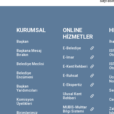
sayfası
KURUMSAL
ONLINE
H
HİZMETLER
Başkan
İha
E-Belediye
Başkana Mesaj
IS
Bırakın
Ot
E-İmar
Belediye Meclisi
IS
E-Kent Rehberi
Ot
Belediye
E-Ruhsat
Encümeni
Ücr
No
E-Ekspertiz
Başkan
Yardımcıları
Se
Ulusal Kent
Rehberi
Komisyon
Ce
Üyelikleri
MUBİS-Muhtar
Za
Bilgi Sistemi
Birimlerimiz
İş