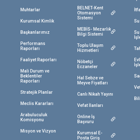
BELNET-Kent
Muhtarlar
İtf
Otomasyon
Sistemi
Kurumsal Kimlik
Su
MEBİS- Mezarlık
Başkanlarımız
Su
Bilgi Sistemi
İş
Performans
Toplu Ulaşım
Raporları
Ta
Hizmetleri
Faaliyet Raporları
Ev
Nöbetçi
İş
Eczaneler
Mali Durum ve
Beklentiler
Sa
Hal Sebze ve
Raporları
Meyve Fiyatları
Vet
Stratejik Planlar
Canlı Nikah Yayını
Bil
Meclis Kararları
Vefat İlanları
Arabuluculuk
Online İş
Komisyonu
Başvuru
Misyon ve Vizyon
Kurumsal E-
Posta Giriş