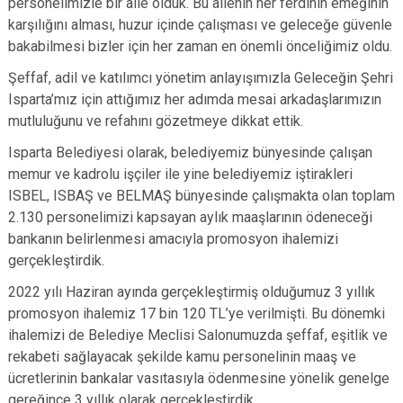
personelimizle bir aile olduk. Bu ailenin her ferdinin emeğinin
karşılığını alması, huzur içinde çalışması ve geleceğe güvenle
bakabilmesi bizler için her zaman en önemli önceliğimiz oldu.
Şeffaf, adil ve katılımcı yönetim anlayışımızla Geleceğin Şehri
Isparta’mız için attığımız her adımda mesai arkadaşlarımızın
mutluluğunu ve refahını gözetmeye dikkat ettik.
Isparta Belediyesi olarak, belediyemiz bünyesinde çalışan
memur ve kadrolu işçiler ile yine belediyemiz
iştirakleri
ISBEL, ISBAŞ ve BELMAŞ bünyesinde çalışmakta olan toplam
2.130 personelimizi kapsayan aylık maaşlarının ödeneceği
bankanın belirlenmesi amacıyla promosyon ihalemizi
gerçekleştirdik.
2022 yılı Haziran ayında gerçekleştirmiş olduğumuz 3 yıllık
promosyon ihalemiz 17 bin 120 TL’ye verilmişti. Bu dönemki
ihalemizi de Belediye Meclisi Salonumuzda şeffaf, eşitlik ve
rekabeti sağlayacak şekilde kamu personelinin maaş ve
ücretlerinin bankalar vasıtasıyla ödenmesine yönelik genelge
gereğince 3 yıllık olarak gerçekleştirdik.