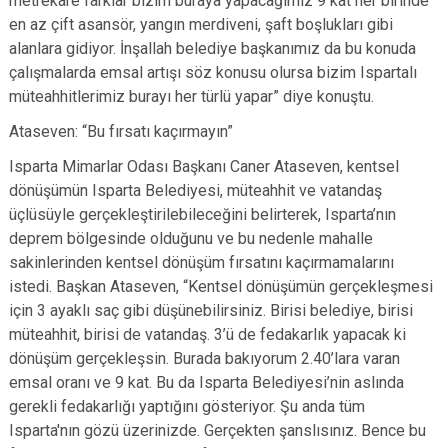
metrekare farklar bizim buraya yapacağımız 9 kat her birinde
en az çift asansör, yangın merdiveni, şaft boşlukları gibi
alanlara gidiyor. İnşallah belediye başkanımız da bu konuda
çalışmalarda emsal artışı söz konusu olursa bizim Ispartalı
müteahhitlerimiz burayı her türlü yapar” diye konuştu.
Ataseven: “Bu fırsatı kaçırmayın”
Isparta Mimarlar Odası Başkanı Caner Ataseven, kentsel
dönüşümün Isparta Belediyesi, müteahhit ve vatandaş
üçlüsüyle gerçekleştirilebileceğini belirterek, Isparta’nın
deprem bölgesinde olduğunu ve bu nedenle mahalle
sakinlerinden kentsel dönüşüm fırsatını kaçırmamalarını
istedi. Başkan Ataseven, “Kentsel dönüşümün gerçekleşmesi
için 3 ayaklı saç gibi düşünebilirsiniz. Birisi belediye, birisi
müteahhit, birisi de vatandaş. 3’ü de fedakarlık yapacak ki
dönüşüm gerçekleşsin. Burada bakıyorum 2.40’lara varan
emsal oranı ve 9 kat. Bu da Isparta Belediyesi’nin aslında
gerekli fedakarlığı yaptığını gösteriyor. Şu anda tüm
Isparta'nın gözü üzerinizde. Gerçekten şanslısınız. Bence bu