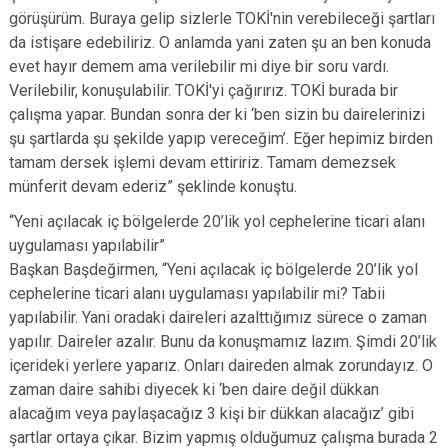
görüşürüm. Buraya gelip sizlerle TOKİ'nin verebileceği şartları
da istişare edebiliriz. O anlamda yani zaten şu an ben konuda
evet hayır demem ama verilebilir mi diye bir soru vardı.
Verilebilir, konuşulabilir. TOKİ'yi çağırırız. TOKİ burada bir
çalışma yapar. Bundan sonra der ki ‘ben sizin bu dairelerinizi
şu şartlarda şu şekilde yapıp vereceğim’. Eğer hepimiz birden
tamam dersek işlemi devam ettiririz. Tamam demezsek
münferit devam ederiz” şeklinde konuştu.
“Yeni açılacak iç bölgelerde 20’lik yol cephelerine ticari alanı
uygulaması yapılabilir”
Başkan Başdeğirmen, “Yeni açılacak iç bölgelerde 20’lik yol
cephelerine ticari alanı uygulaması yapılabilir mi? Tabii
yapılabilir. Yani oradaki daireleri azalttığımız sürece o zaman
yapılır. Daireler azalır. Bunu da konuşmamız lazım. Şimdi 20’lik
içerideki yerlere yaparız. Onları daireden almak zorundayız. O
zaman daire sahibi diyecek ki ‘ben daire değil dükkan
alacağım veya paylaşacağız 3 kişi bir dükkan alacağız’ gibi
şartlar ortaya çıkar. Bizim yapmış olduğumuz çalışma burada 2