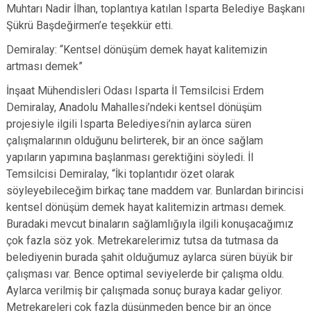
Muhtarı Nadir İlhan, toplantıya katılan Isparta Belediye Başkanı
Şükrü Başdeğirmen’e teşekkür etti.
Demiralay: “Kentsel dönüşüm demek hayat kalitemizin
artması demek”
İnşaat Mühendisleri Odası Isparta İl Temsilcisi Erdem
Demiralay, Anadolu Mahallesi’ndeki kentsel dönüşüm
projesiyle ilgili Isparta Belediyesi’nin aylarca süren
çalışmalarının olduğunu belirterek, bir an önce sağlam
yapıların yapımına başlanması gerektiğini söyledi. İl
Temsilcisi Demiralay, “İki toplantıdır özet olarak
söyleyebileceğim birkaç tane maddem var. Bunlardan birincisi
kentsel dönüşüm demek hayat kalitemizin artması demek.
Buradaki mevcut binaların sağlamlığıyla ilgili konuşacağımız
çok fazla söz yok. Metrekarelerimiz tutsa da tutmasa da
belediyenin burada şahit olduğumuz aylarca süren büyük bir
çalışması var. Bence optimal seviyelerde bir çalışma oldu.
Aylarca verilmiş bir çalışmada sonuç buraya kadar geliyor.
Metrekareleri çok fazla düşünmeden bence bir an önce