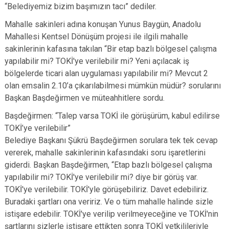
“Belediyemiz bizim başımızın tacı” dediler.
Mahalle sakinleri adına konuşan Yunus Baygün, Anadolu
Mahallesi Kentsel Dönüşüm projesi ile ilgili mahalle
sakinlerinin kafasına takılan “Bir etap bazlı bölgesel çalışma
yapılabilir mi? TOKİ'ye verilebilir mi? Yeni açılacak iş
bölgelerde ticari alan uygulaması yapılabilir mi? Mevcut 2
olan emsalin 2.10’a çıkarılabilmesi mümkün müdür? sorularını
Başkan Başdeğirmen ve müteahhitlere sordu.
Başdeğirmen: “Talep varsa TOKİ ile görüşürüm, kabul edilirse
TOKİ’ye verilebilir”
Belediye Başkanı Şükrü Başdeğirmen sorulara tek tek cevap
vererek, mahalle sakinlerinin kafasındaki soru işaretlerini
giderdi. Başkan Başdeğirmen, “Etap bazlı bölgesel çalışma
yapılabilir mi? TOKİ'ye verilebilir mi? diye bir görüş var.
TOKİ'ye verilebilir. TOKİ'yle görüşebiliriz. Davet edebiliriz.
Buradaki şartları ona veririz. Ve o tüm mahalle halinde sizle
istişare edebilir. TOKİ'ye verilip verilmeyeceğine ve TOKİ'nin
şartlarını sizlerle istişare ettikten sonra TOKİ yetkilileriyle