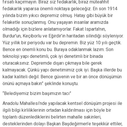
fırsatı kaçırmayın. Biraz siz fedakarlık, biraz müteahhit
fedakarlık yaparsa önemli noktaya geleceğiz. En son 1914
yılında bizim yıkıcı depremiz olmuş. Hatay gibi büyük bir
felaketle sonuçlanmış. Onu yaşayan insanlar aramızda
olmadığı için bizlere anlatamıyorlar. Fakat Isparta'nın,
Burdur'un, Keçiborlu ve Eğirdir’in haritadan silindiği söyleniyor.
Yüz yıllık bir periyodu var bu depremin. Biz yüz 10 yılı geçtik.
Bence en önemli konu bu. Buraya odaklanmak lazım. Son
teknoloji yapı denetimli, çok iyi denetimli bir binada
oturacaksınız. Depremde dışarı çıkmaya bile gerek
kalmayacak. Çünkü yapı denetimimiz çok iyi. Başka illerde bu
kadar kaliteli değil. Bence güvenin ve bir an önce dönüşümün
önünü açmaya bakın” şeklinde konuştu.
“Belediyemiz bizim başımızın tacı”
Anadolu Mahallesi’nde yapılacak kentsel dönüşüm projesi ile
ilgili bilgi kirliliklerinin ortadan kaldırılması için böyle bir
toplantı düzenlediklerini belirten mahalle sakinleri,
desteklerinden dolayı Başkan Başdeğirmen’e teşekkür ettiler,