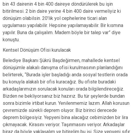
bin 43 dairenin 4 bin 400 daireye döndürülerek bu işin
bitirilmesi. 2 bin daire yerine 4 bin 400 daire vermeliyiz ki
dönüşüm olabilsin. 20’lik yol cephelerine ticari alan
uygulaması yapılabilir. Hepsine yapılamayabilir. Bir kısmına
yapılır. Buna da çalışalım. Madem böyle bir talep var” diye
konuştu.
Kentsel Dönüşüm Ofisi kurulacak
Belediye Başkanı Şükrü Başdeğirmen, mahallede kentsel
dönüşümle alakalı danışma ofisi kurulmasının planlandığını
belirterek, “Burada
işler başladığı anda sosyal testlerin orada
bu konuyla alakalı bir ofis kuracağız. Bu ofiste buradaki
arkadaşlarımızın sorulacak konuları orada bilgilendireceğiz.
Bizden ne bekliyorsanız biz hazırız. Bu tür şeylerde bundan
sonra bizimle irtibat kurun. Yenilenmemiz lazım. Allah korusun
çevremizde sürekli deprem oluyor. Biz birinci derecede
deprem bölgesiyiz. Yepyeni bina alacağız cebimizden bir lira
çıkmayacak. Kirasını veriyor. Taşınmasını veriyor. Arkadaşlar
biraz da böyle yaklaşalım ve bitirelim bu işi. Size yepyeni sıfır